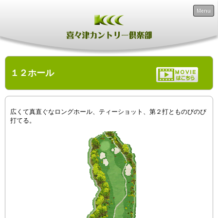
Menu
１２ホール
広くて真直ぐなロングホール、ティーショット、第２打とものびのび
打てる。