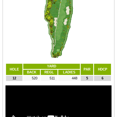
YARD
HOLE
PAR
HDCP
BACK
REGL
LADIES
12
520
511
448
5
6