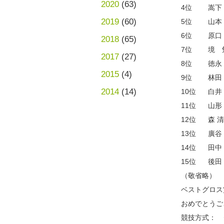
2020
(63)
4位 嵩
2019
(60)
5位 山本
6位 原
2018
(65)
7位 境
2017
(27)
8位 徳
2015
(4)
9位 林
2014
(14)
10位 白
11位 山
12位 森
13位 廣
14位 田
15位 後
（敬省略）
ベストグロ
おめでとうご
競技方式： 