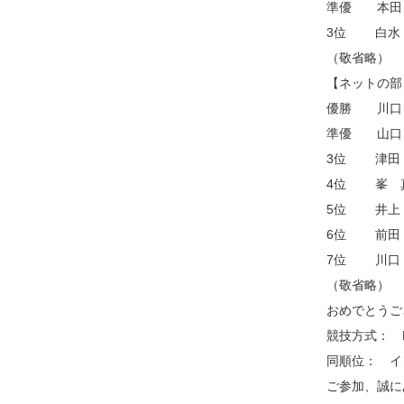
準優 本田
3位 白水
（敬省略）
【ネットの部
優勝 川口
準優 山口
3位 津田
4位 峯 
5位 井上
6位 前田
7位 川口
（敬省略）
おめでとうご
競技方式： 
同順位： イ
ご参加、誠に