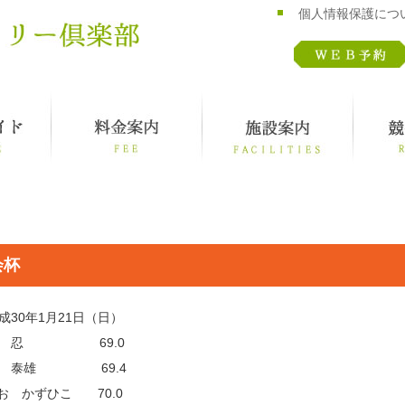
個人情報保護につ
会杯
成30年1月21日（日）
津 忍 69.0
岐 泰雄 69.4
 かずひこ 70.0