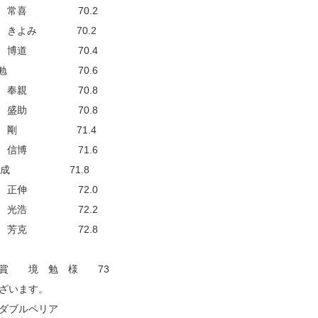
下 常喜 70.2
 きよみ 70.2
口 博道 70.4
 勉 70.6
永 奉親 70.8
田 盛助 70.8
井 剛 71.4
形 信博 71.6
 清成 71.8
谷 正伸 72.0
中 光浩 72.2
田 芳克 72.8
ス賞 境 勉 様 73
ざいます。
ダブルペリア