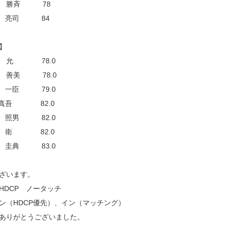
 勝斉 78
 亮司 84
】
 允 78.0
 善美 78.0
 一臣 79.0
真吾 82.0
 照男 82.0
 衛 82.0
 圭典 83.0
ざいます。
HDCP ノータッチ
ン（HDCP優先）、イン（マッチング）
ありがとうございました。