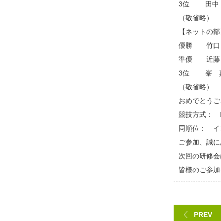
3位 田中
（敬省略）
【ネットの部
優勝 竹口
準優 近藤
3位 峯 
（敬省略）
おめでとうご
競技方式： 
同順位： イ
ご参加、誠に
次回の研修会
皆様のご参加
PREV