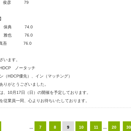
 俊彦 79
】
 保典 74.0
 雅也 76.0
真吾 76.0
ざいます。
HDCP ノータッチ
ン（HDCP優先）、イン（マッチング）
ありがとうございました。
は、10月17日（日）の開催を予定しております。
を従業員一同、心よりお待ちいたしております。
...
7
8
9
10
11
...
20
30