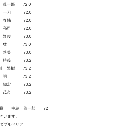
眞一郎 72.0
 一刀 72.0
 春輔 72.0
 亮司 72.0
 隆俊 73.0
 猛 73.0
 善美 73.0
 勝義 73.2
崎 繁樹 73.2
田 明 73.2
 知宏 73.2
 茂久 73.2
ス賞 中島 眞一郎 72
ざいます。
ダブルペリア