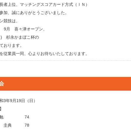
長者上位、マッチングスコアカード方式（ＩＮ）
参加、誠にありがとうございました。
ン競技は、
土) 9月 喜々津オープン、
日) 杉永かまぼこ杯の
ております。
を従業員一同、心よりお待ちいたしております。
会
和3年9月19日（日）
】
 勉 74
 圭典 78