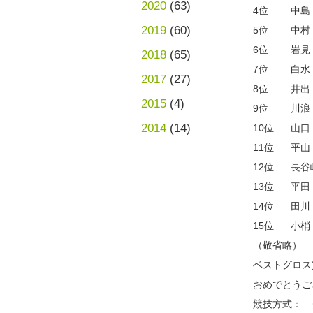
2020
(63)
4位 中島 
2019
(60)
5位 中村
6位 岩見
2018
(65)
7位 白水
2017
(27)
8位 井出
2015
(4)
9位 川浪
2014
(14)
10位 山口
11位 平山
12位 長谷
13位 平
14位 田川
15位 小梢
（敬省略）
ベストグロ
おめでとうご
競技方式： 