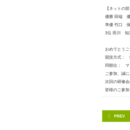
（
【ネットの部
優勝 田端 
準優 竹口 
3位 田川 知
（
おめでとうご
競技方式： 
同順位： マッ
ご参加、誠に
次回の研修会
皆様のご参加
...
PREV
10