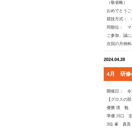
（敬省略）
おめでとうご
競技方式： 
同順位： マ
ご参加、誠に
次回の月例杯
2024.04.28
4月 研修
開催日： 令
【グロスの部
優勝 境 
準優 川口 
3位 峯 