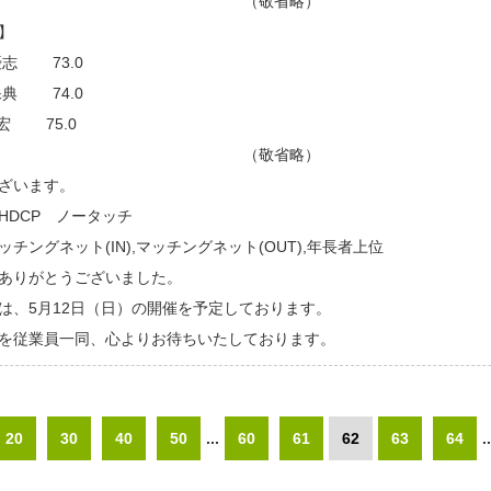
敬省略）
】
優志 73.0
保典 74.0
宏 75.0
敬省略）
ざいます。
HDCP ノータッチ
チングネット(IN),マッチングネット(OUT),年長者上位
ありがとうございました。
は、5月12日（日）の開催を予定しております。
を従業員一同、心よりお待ちいたしております。
20
30
40
50
...
60
61
62
63
64
..
110
120
130
140
150
...