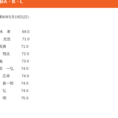
杯A・B・L
6年5月19日(日）
木 孝 69.0
 光浩 71.0
克典 71.0
 翔太 72.0
 勉 73.0
 一弘 74.0
 広幸 74.0
眞一郎 74.0
 弘 74.0
田 明 75.0